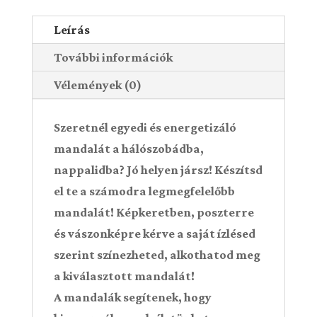
Leírás
További információk
Vélemények (0)
Szeretnél egyedi és energetizáló
mandalát a hálószobádba,
nappalidba? Jó helyen jársz! Készítsd
el te a számodra legmegfelelőbb
mandalát! Képkeretben, poszterre
és vászonképre kérve a saját ízlésed
szerint színezheted, alkothatod meg
a kiválasztott mandalát!
A mandalák segítenek, hogy