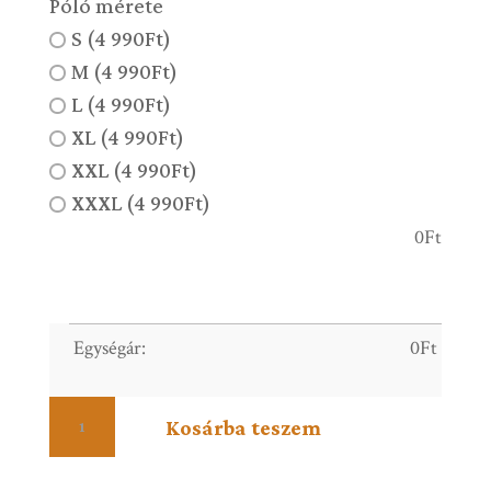
Póló mérete
S (4 990Ft)
M (4 990Ft)
L (4 990Ft)
XL (4 990Ft)
XXL (4 990Ft)
XXXL (4 990Ft)
0
Ft
Egységár:
0
Ft
Színező
Kosárba teszem
-
1
mennyiség