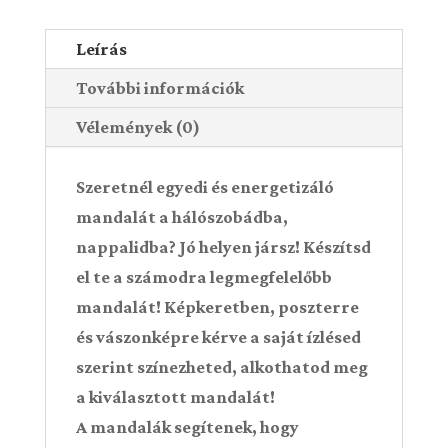
Leírás
További információk
Vélemények (0)
Szeretnél egyedi és energetizáló
mandalát a hálószobádba,
nappalidba? Jó helyen jársz! Készítsd
el te a számodra legmegfelelőbb
mandalát! Képkeretben, poszterre
és vászonképre kérve a saját ízlésed
szerint színezheted, alkothatod meg
a kiválasztott mandalát!
A mandalák segítenek, hogy