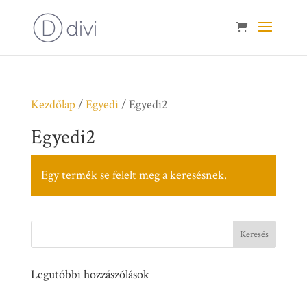
Kezdőlap
/
Egyedi
/ Egyedi2
Egyedi2
Egy termék se felelt meg a keresésnek.
Legutóbbi hozzászólások